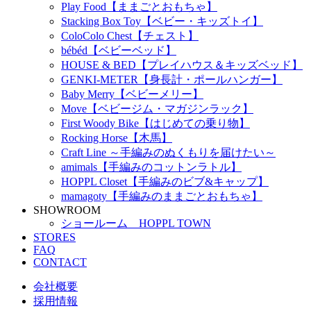
Play Food【ままごとおもちゃ】
Stacking Box Toy【ベビー・キッズトイ】
ColoColo Chest【チェスト】
bébéd【ベビーベッド】
HOUSE & BED【プレイハウス＆キッズベッド】
GENKI-METER【身長計・ポールハンガー】
Baby Merry【ベビーメリー】
Move【ベビージム・マガジンラック】
First Woody Bike【はじめての乗り物】
Rocking Horse【木馬】
Craft Line ～手編みのぬくもりを届けたい～
amimals【手編みのコットンラトル】
HOPPL Closet【手編みのビブ&キャップ】
mamagoty【手編みのままごとおもちゃ】
SHOWROOM
ショールーム HOPPL TOWN
STORES
FAQ
CONTACT
会社概要
採用情報