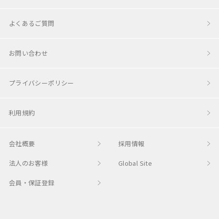
コロコロチェア＆デスク
よくあるご質問
チョイス
お問い合わせ
コロコロステップ
プライバシーポリシー
Magical Bookshelf
利用規約
Changing Play Kitchen
会社概要
採用情報
コロコロキッチン
法人のお客様
Global Site
トースタートイ
会員・保証登録
プレイフード
HOPPL