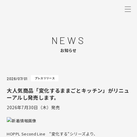
HOPPL
WHERE TO BUY
NEWS
TOP
お知らせ
NEWS
2026/07/01
プレスリリース
CONCEPT
大人気商品「変化するままごとキッチン」がリニュ
ーアルし発売します。
PRODUCTS
2026年7月30日（木）発売
ColoColo Chair & Desk【チェア＆デスク】
SHOWROOM
HOPPL Second Line “変化する“シリーズより、
Choice【ハイチェア】