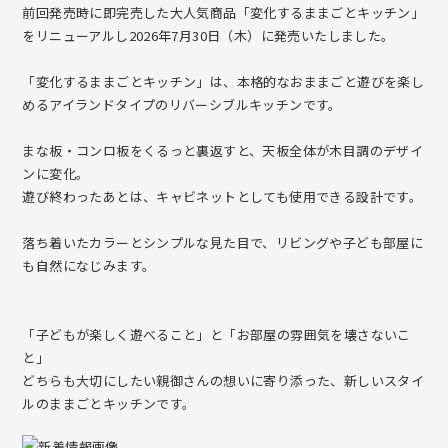
ショールーム HOPPL TOWN
STORES
前回発売時に即完売した大人気商品「変化するままごとキッチン」
をリニューアルし2026年7月30日（木）に発売いたしました。
ColoColo Step【踏み台】
FAQ
「変化するままごとキッチン」は、本格的なおままごと遊びを楽し
変化するくるくる本棚【回転式本棚】
めるアイランドタイプのリバーシブルキッチンです。
CONTACT
変化するままごとキッチン【ままごとキッチン】
まな板・コンロ板をくるっと裏返すと、天板全体が木目調のデザイ
ンに変化。
ColoColo Kitchen【ままごとキッチン】
会社概要
採用情報
遊び終わったあとは、キャビネットとしても使用できる設計です。
Global Site
法人のお客様
Toaster Toy【ままごとトースター】
落ち着いたカラーとシンプルな見た目で、リビングや子ども部屋に
も自然になじみます。
会員・保証登録
Play Food【ままごとおもちゃ】
「子どもが楽しく遊べること」と「お部屋の雰囲気を壊さないこ
Stacking Box Toy【ベビー・キッズトイ】
と」
どちらも大切にしたい親御さんの想いに寄り添った、新しいスタイ
ColoColo Chest【チェスト】
ルのままごとキッチンです。
bébéd【ベビーベッド】