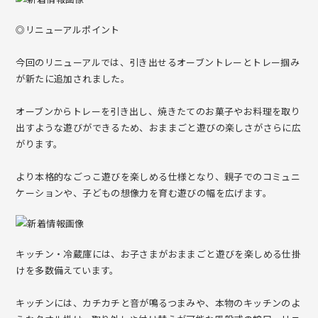
◎リニューアルポイント
HOUSE & BED【プレイハウス＆キッズベッド】
今回のリニューアルでは、引き出せるオーブントレーとトレー掴み
GENKI-METER【身長計・ポールハンガー】
が新たに追加されました。
Baby Merry【ベビーメリー】
オーブンからトレーを引き出し、焼きたてのお菓子やお料理を取り
出すような遊びができるため、おままごと遊びの楽しさがさらに広
Move【ベビージム・マガジンラック】
がります。
First Woody Bike【はじめての乗り物】
より本格的なごっこ遊びを楽しめる仕様となり、親子でのコミュニ
ケーションや、子どもの想像力を育む遊びの幅を広げます。
Rocking Horse【木馬】
Craft Line ～手編みのぬくもりを届けたい～
キッチン・冷蔵庫には、お子さまがおままごと遊びを楽しめる仕掛
けを多数備えています。
amimals【手編みのコットンラトル】
キッチンには、カチカチと音が鳴るつまみや、本物のキッチンのよ
HOPPL Closet【手編みのビブ&キャップ】