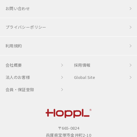
チョイス
お問い合わせ
mamagoty【手編みのままごとおもちゃ】
コロコロステップ
プライバシーポリシー
Magical Bookshelf
利用規約
Changing Play Kitchen
会社概要
採用情報
コロコロキッチン
法人のお客様
Global Site
トースタートイ
会員・保証登録
プレイフード
HOPPL
スタッキングボックストイ
〒665-0824
コロコロチェスト
兵庫県宝塚市金井町2-10