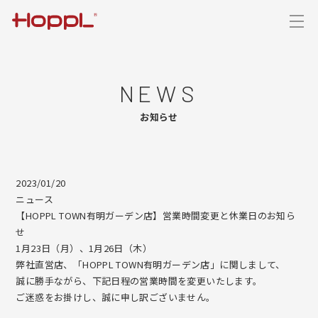
HOPPL
WHERE TO BUY
NEWS
TOP
お知らせ
NEWS
2023/01/20
CONCEPT
ニュース
【HOPPL TOWN有明ガーデン店】営業時間変更と休業日のお知ら
せ
PRODUCTS
1月23日（月）、1月26日（木）
弊社直営店、「HOPPL TOWN有明ガーデン店」に関しまして、
ColoColo Chair & Desk【チェア＆デスク】
SHOWROOM
誠に勝手ながら、下記日程の営業時間を変更いたします。
ご迷惑をお掛けし、誠に申し訳ございません。
Choice【ハイチェア】