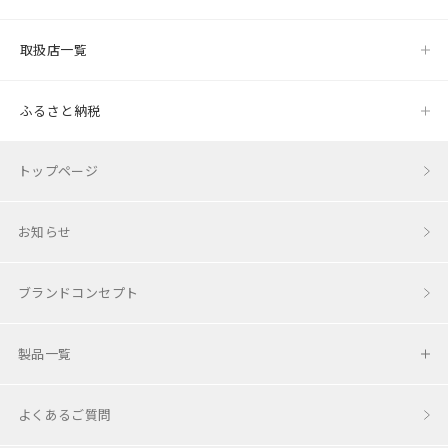
HOUSE & BED【プレイハウス＆キッズベッド】
取扱店一覧
GENKI-METER【身長計・ポールハンガー】
ふるさと納税
Baby Merry【ベビーメリー】
トップページ
Move【ベビージム・マガジンラック】
お知らせ
First Woody Bike【はじめての乗り物】
ブランドコンセプト
Rocking Horse【木馬】
Craft Line ～手編みのぬくもりを届けたい～
製品一覧
amimals【手編みのコットンラトル】
コロコロチェア＆デスク
よくあるご質問
HOPPL Closet【手編みのビブ&キャップ】