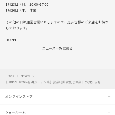
ショールーム HOPPL TOWN
STORES
1月23日（月） 10:00~17:00
1月26日（木） 休業
ColoColo Step【踏み台】
FAQ
その他の日は通常営業いたしますので、是非皆様のご来店をお待ち
変化するくるくる本棚【回転式本棚】
しております。
CONTACT
変化するままごとキッチン【ままごとキッチン】
HOPPL
ニュース一覧に戻る
ColoColo Kitchen【ままごとキッチン】
会社概要
採用情報
Global Site
法人のお客様
Toaster Toy【ままごとトースター】
会員・保証登録
Play Food【ままごとおもちゃ】
TOP
NEWS
【HOPPL TOWN有明ガーデン店】営業時間変更と休業日のお知らせ
Stacking Box Toy【ベビー・キッズトイ】
オンラインストア
ColoColo Chest【チェスト】
ショールーム
bébéd【ベビーベッド】