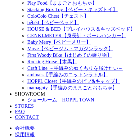
Play Food【ままごとおもちゃ】
Stacking Box Toy【ベビー・キッズトイ】
ColoColo Chest【チェスト】
bébéd【ベビーベッド】
HOUSE & BED【プレイハウス＆キッズベッド】
GENKI-METER【身長計・ポールハンガー】
Baby Merry【ベビーメリー】
Move【ベビージム・マガジンラック】
First Woody Bike【はじめての乗り物】
Rocking Horse【木馬】
Craft Line ～手編みのぬくもりを届けたい～
amimals【手編みのコットンラトル】
HOPPL Closet【手編みのビブ&キャップ】
mamagoty【手編みのままごとおもちゃ】
SHOWROOM
ショールーム HOPPL TOWN
STORES
FAQ
CONTACT
会社概要
採用情報