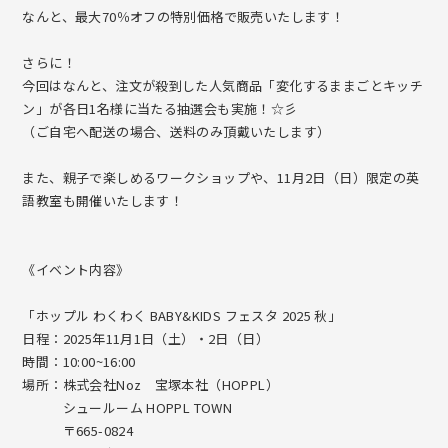
ショールーム HOPPL TOWN
STORES
なんと、最大70％オフの特別価格で販売いたします！
ColoColo Step【踏み台】
さらに！
FAQ
今回はなんと、注文が殺到した人気商品「変化するままごとキッチ
変化するくるくる本棚【回転式本棚】
ン」が各日1名様に当たる抽選会も実施！☆彡
CONTACT
（ご自宅へ配送の場合、送料のみ頂戴いたします）
変化するままごとキッチン【ままごとキッチン】
また、親子で楽しめるワークショップや、11月2日（日）限定の英
ColoColo Kitchen【ままごとキッチン】
会社概要
採用情報
語教室も開催いたします！
Global Site
法人のお客様
Toaster Toy【ままごとトースター】
《イベント内容》
会員・保証登録
Play Food【ままごとおもちゃ】
「ホップル わくわく BABY&KIDS フェスタ 2025 秋」
日程：2025年11月1日（土）・2日（日）
Stacking Box Toy【ベビー・キッズトイ】
時間：10:00~16:00
場所：株式会社Noz 宝塚本社（HOPPL）
ColoColo Chest【チェスト】
シュールーム HOPPL TOWN
〒665-0824
bébéd【ベビーベッド】