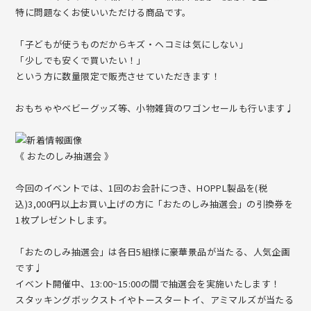
特に問題なくお使いいただける商品です。
mamagoty【手編みのままごとおもちゃ】
「子どもが使うものだからキズ・ヘコミは気にしない」
「少しでも安くで買いたい！」
という方に数量限定で販売させていただきます！
おもちゃやベビーグッズ等、小物雑貨のワゴンセールも行います♩
《 おたのしみ抽選会 》
今回のイベントでは、1回のお会計につき、HOPPL製品を(税
込)3,000円以上お買い上げの方に「おたのしみ抽選会」の引換券を
1枚プレゼントします。
「おたのしみ抽選会」は各日5組様に豪華景品が当たる、人気企画
です♩
イベント開催中、13:00~15:00の間で抽選会を実施いたします！
スタッキングボックストイやトースタートイ、アミマルズが当たる