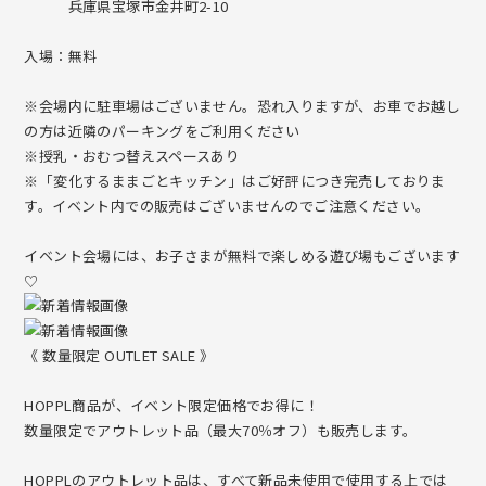
兵庫県宝塚市金井町2-10
HOUSE & BED【プレイハウス＆キッズベッド】
入場：無料
GENKI-METER【身長計・ポールハンガー】
※会場内に駐車場はございません。恐れ入りますが、お車でお越し
の方は近隣のパーキングをご利用ください
※授乳・おむつ替えスペースあり
Baby Merry【ベビーメリー】
※「変化するままごとキッチン」はご好評につき完売しておりま
す。イベント内での販売はございませんのでご注意ください。
Move【ベビージム・マガジンラック】
イベント会場には、お子さまが無料で楽しめる遊び場もございます
First Woody Bike【はじめての乗り物】
♡
Rocking Horse【木馬】
《 数量限定 OUTLET SALE 》
Craft Line ～手編みのぬくもりを届けたい～
HOPPL商品が、イベント限定価格でお得に！
amimals【手編みのコットンラトル】
数量限定でアウトレット品（最大70％オフ）も販売します。
HOPPLのアウトレット品は、すべて新品未使用で使用する上では
HOPPL Closet【手編みのビブ&キャップ】