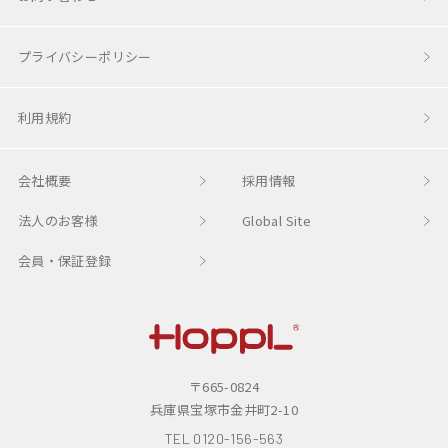
コロコロステップ
プライバシーポリシー
Magical Bookshelf
利用規約
Changing Play Kitchen
会社概要
採用情報
コロコロキッチン
法人のお客様
Global Site
トースタートイ
会員・保証登録
プレイフード
HOPPL
スタッキングボックストイ
〒665-0824
コロコロチェスト
兵庫県宝塚市金井町2-10
べベッド
TEL
0120-156-563