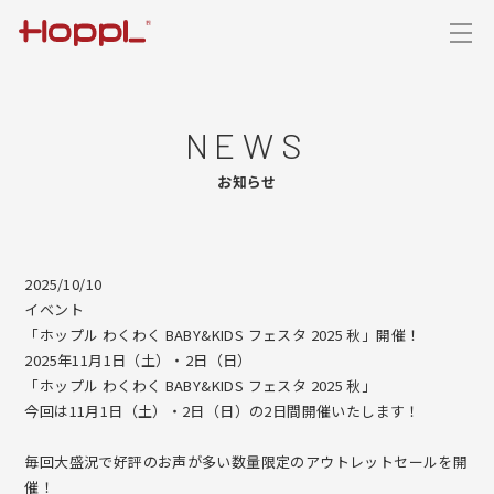
HOPPL
WHERE TO BUY
NEWS
TOP
お知らせ
NEWS
2025/10/10
CONCEPT
イベント
「ホップル わくわく BABY&KIDS フェスタ 2025 秋」開催！
2025年11月1日（土）・2日（日）
PRODUCTS
「ホップル わくわく BABY&KIDS フェスタ 2025 秋」
今回は11月1日（土）・2日（日）の2日間開催いたします！
ColoColo Chair & Desk【チェア＆デスク】
SHOWROOM
毎回大盛況で好評のお声が多い数量限定のアウトレットセールを開
Choice【ハイチェア】
催！